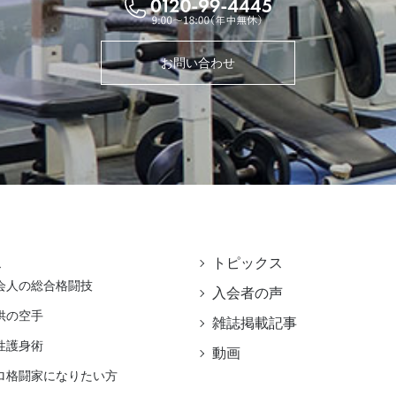
お問い合わせ
ス
トピックス
会人の総合格闘技
入会者の声
供の空手
雑誌掲載記事
性護身術
動画
ロ格闘家になりたい方