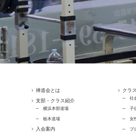
禅道会とは
クラ
社
支部・クラス紹介
横浜本部道場
子
栃木道場
女
入会案内
プ