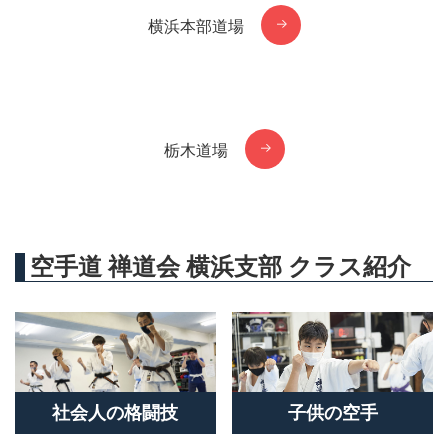
横浜本部道場
栃木道場
空手道 禅道会 横浜支部 クラス紹介
社会人の格闘技
子供の空手