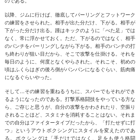
のである。
以降、ジムに行けば、徹底してパーリングとフットワーク
の練習をさせられた。相手が出た分だけ、下がる。相手が
下がった分だけ出る。踵はキックのように「べた足」では
なく、常に浮かせておく。ただ、下がるのではなく、相手
のパンチをパーリングしながら下がる。相手のパンチの打
ち終わりが狙い目だから、そこで攻撃を仕掛ける。それを
毎日のように、何度となくやらされた。それこそ、初めの
頃はふくらはぎの後ろ側がパンパンになるぐらい、筋肉痛
になるぐらいやった。
そして…その練習を重ねるうちに、スパーでもそれができ
るようになったのである。打撃系格闘技をやっている方な
ら、ご存じと思うが、自分の攻撃をかわされたり、空振り
されることほど、スタミナを消耗することはない。それま
での自分はファイタータイプだったから、「打たせずに打
つ」というアウトボクシングにスタイルを変えたのであ
る。ボクシングは「手だけではなく、足をも使う格闘