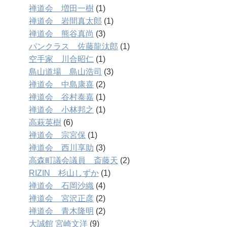
禅道会 増田一樹
(1)
禅道会 岩間真太郎
(1)
禅道会 熊谷真尚
(3)
パンクラス 佐藤龍汰郎
(1)
空手家 川合昭仁
(1)
島山道場 島山浩司
(3)
禅道会 中島康喜
(2)
禅道会 谷村泰嘉
(1)
禅道会 小林邦之
(1)
高萩英樹
(6)
禅道会 宗宮保
(1)
禅道会 西川享助
(3)
高森町議会議員 斎藤天
(2)
RIZIN 杉山しずか
(1)
禅道会 石岡沙織
(4)
禅道会 宮沢正彦
(2)
禅道会 青木隆明
(2)
大誠館 宮崎文洋
(9)