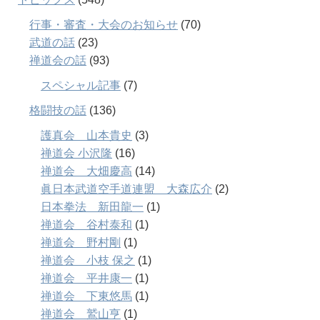
行事・審査・大会のお知らせ
(70)
武道の話
(23)
禅道会の話
(93)
スペシャル記事
(7)
格闘技の話
(136)
護真会 山本貴史
(3)
禅道会 小沢隆
(16)
禅道会 大畑慶高
(14)
眞日本武道空手道連盟 大森広介
(2)
日本拳法 新田龍一
(1)
禅道会 谷村泰和
(1)
禅道会 野村剛
(1)
禅道会 小枝 保之
(1)
禅道会 平井康一
(1)
禅道会 下東悠馬
(1)
禅道会 鷲山亨
(1)