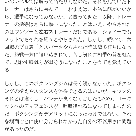
いのレベルでは勝って当たり前なのだ。それを見ていたト
レーナーはさらに喜んで、「おまえは、本当に筋がいいか
ら、選手になってみないか」と言ってきた。以降、トレー
ナーの指導はさらに熱心になった。とはいえ、やらされた
のはワンツーと左右ストレートだけである。シャドーでも
ミットでもそれを延々とやらされた。しかし、続いて、六
回戦のプロ選手とスパーをやらされた時は滅多打ちになっ
た。防戦一方に追い込まれて、苦し紛れに相手の首を組ん
で、思わず膝蹴りが出そうになったことを今でも覚えてい
る。
しかし、このボクシングジムは長く続かなかった。ボクシ
ングの構えやスタンスを体得できるのはいいが、キックの
それとは違うし、パンチが良くなりはしたものの、ローキ
ックへのディフェンスが一呼吸後れるになってしまったの
だ。ボクシングがデメリットになったわけではない。それ
を場面ごとに使い分けられなかった自分の不器用さに問題
があったのだ。