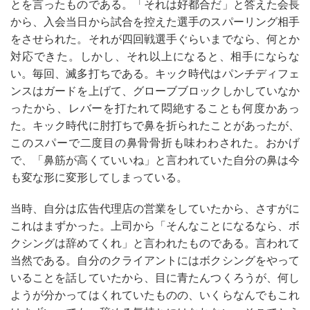
とを言ったものである。「それは好都合だ」と答えた会長
から、入会当日から試合を控えた選手のスパーリング相手
をさせられた。それが四回戦選手ぐらいまでなら、何とか
対応できた。しかし、それ以上になると、相手にならな
い。毎回、滅多打ちである。キック時代はパンチディフェ
ンスはガードを上げて、グローブブロックしかしていなか
ったから、レバーを打たれて悶絶することも何度かあっ
た。キック時代に肘打ちで鼻を折られたことがあったが、
このスパーで二度目の鼻骨骨折も味わわされた。おかげ
で、「鼻筋が高くていいね」と言われていた自分の鼻は今
も変な形に変形してしまっている。
当時、自分は広告代理店の営業をしていたから、さすがに
これはまずかった。上司から「そんなことになるなら、ボ
クシングは辞めてくれ」と言われたものである。言われて
当然である。自分のクライアントにはボクシングをやって
いることを話していたから、目に青たんつくろうが、何し
ようが分かってはくれていたものの、いくらなんでもこれ