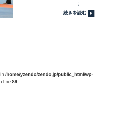
続きを読む
 in
/home/yzendo/zendo.jp/public_html/wp-
n line
86