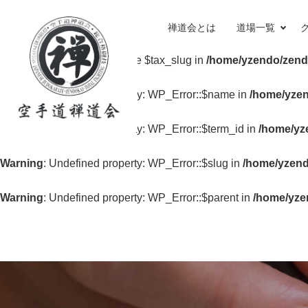
Warning
: Undefined variable $id in
/home/yzendo/zendo.jp/p
禅道会とは
道場一覧
Warning
: Undefined variable $tax_slug in
/home/yzendo/zend
Warning
: Undefined property: WP_Error::$name in
/home/yzen
Warning
: Undefined property: WP_Error::$term_id in
/home/yz
Warning
: Undefined property: WP_Error::$slug in
/home/yzend
Warning
: Undefined property: WP_Error::$parent in
/home/yze