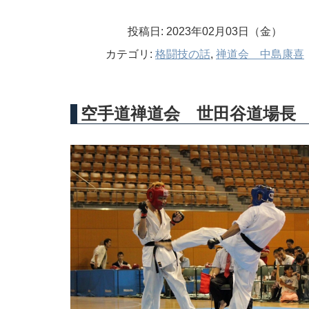
投稿日: 2023年02月03日（金）
カテゴリ:
格闘技の話
,
禅道会 中島康喜
空手道禅道会 世田谷道場長