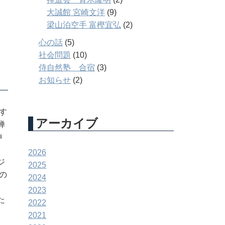
大誠館 宮崎文洋
(9)
梁山泊空手 富樫宜弘
(2)
心の話
(5)
社会問題
(10)
侍自然塾 合宿
(3)
お知らせ
(2)
す
アーカイブ
禅
神
、
2026
ジ
2025
の
2024
と
2023
た
2022
2021