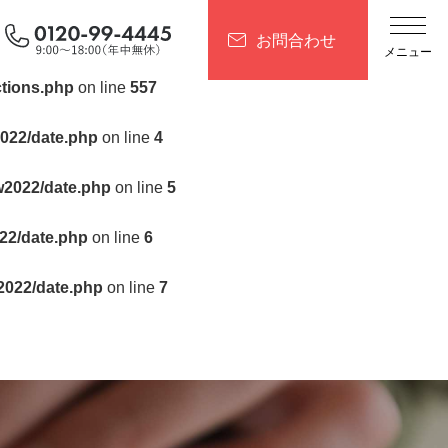
.php
on line
557
お問合わせ
tions.php
on line
557
022/date.php
on line
4
w2022/date.php
on line
5
22/date.php
on line
6
2022/date.php
on line
7