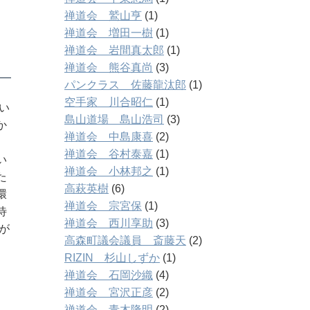
禅道会 鷲山亨
(1)
禅道会 増田一樹
(1)
禅道会 岩間真太郎
(1)
禅道会 熊谷真尚
(3)
パンクラス 佐藤龍汰郎
(1)
空手家 川合昭仁
(1)
い
島山道場 島山浩司
(3)
か
禅道会 中島康喜
(2)
禅道会 谷村泰嘉
(1)
い
禅道会 小林邦之
(1)
た
高萩英樹
(6)
環
禅道会 宗宮保
(1)
待
禅道会 西川享助
(3)
が
高森町議会議員 斎藤天
(2)
RIZIN 杉山しずか
(1)
禅道会 石岡沙織
(4)
禅道会 宮沢正彦
(2)
禅道会 青木隆明
(2)