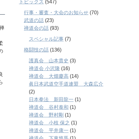
トピックス
(547)
行事・審査・大会のお知らせ
(70)
武道の話
(23)
禅
禅道会の話
(93)
スペシャル記事
(7)
柔
格闘技の話
(136)
の
護真会 山本貴史
(3)
タ
禅道会 小沢隆
(16)
良
禅道会 大畑慶高
(14)
ら
眞日本武道空手道連盟 大森広介
(2)
日本拳法 新田龍一
(1)
禅道会 谷村泰和
(1)
禅道会 野村剛
(1)
禅道会 小枝 保之
(1)
禅道会 平井康一
(1)
禅道会 下東悠馬
(1)