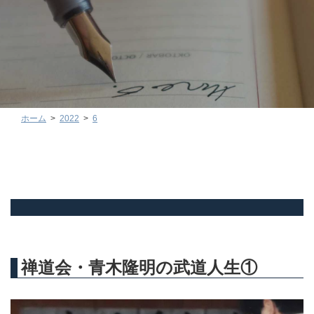
ホーム
2022
6
禅道会・青木隆明の武道人生①