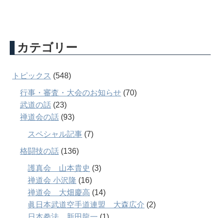
カテゴリー
トピックス
(548)
行事・審査・大会のお知らせ
(70)
武道の話
(23)
禅道会の話
(93)
スペシャル記事
(7)
格闘技の話
(136)
護真会 山本貴史
(3)
禅道会 小沢隆
(16)
禅道会 大畑慶高
(14)
眞日本武道空手道連盟 大森広介
(2)
日本拳法 新田龍一
(1)