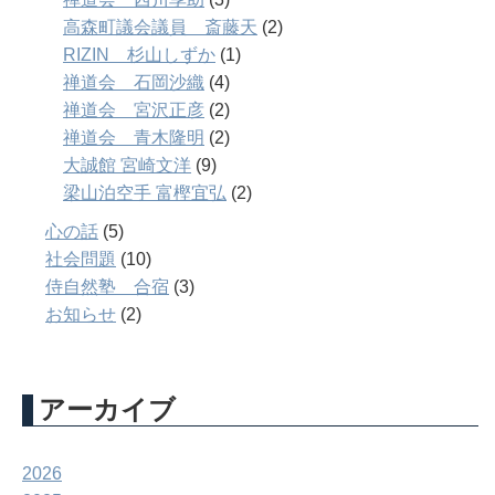
高森町議会議員 斎藤天
(2)
RIZIN 杉山しずか
(1)
禅道会 石岡沙織
(4)
禅道会 宮沢正彦
(2)
禅道会 青木隆明
(2)
大誠館 宮崎文洋
(9)
梁山泊空手 富樫宜弘
(2)
心の話
(5)
社会問題
(10)
侍自然塾 合宿
(3)
お知らせ
(2)
アーカイブ
2026