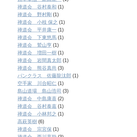
禅道会 谷村泰和
(1)
禅道会 野村剛
(1)
禅道会 小枝 保之
(1)
禅道会 平井康一
(1)
禅道会 下東悠馬
(1)
禅道会 鷲山亨
(1)
禅道会 増田一樹
(1)
禅道会 岩間真太郎
(1)
禅道会 熊谷真尚
(3)
パンクラス 佐藤龍汰郎
(1)
空手家 川合昭仁
(1)
島山道場 島山浩司
(3)
禅道会 中島康喜
(2)
禅道会 谷村泰嘉
(1)
禅道会 小林邦之
(1)
高萩英樹
(6)
禅道会 宗宮保
(1)
禅道会 西川享助
(3)