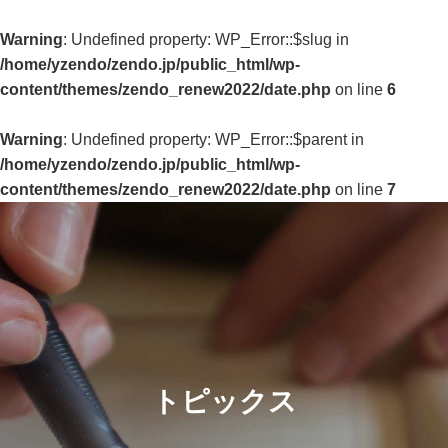
Warning
: Undefined property: WP_Error::$slug in
/home/yzendo/zendo.jp/public_html/wp-
content/themes/zendo_renew2022/date.php
on line
6
Warning
: Undefined property: WP_Error::$parent in
/home/yzendo/zendo.jp/public_html/wp-
content/themes/zendo_renew2022/date.php
on line
7
トピックス