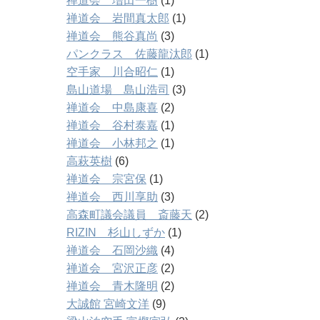
禅道会 増田一樹
(1)
禅道会 岩間真太郎
(1)
禅道会 熊谷真尚
(3)
パンクラス 佐藤龍汰郎
(1)
空手家 川合昭仁
(1)
島山道場 島山浩司
(3)
禅道会 中島康喜
(2)
禅道会 谷村泰嘉
(1)
禅道会 小林邦之
(1)
高萩英樹
(6)
禅道会 宗宮保
(1)
禅道会 西川享助
(3)
高森町議会議員 斎藤天
(2)
RIZIN 杉山しずか
(1)
禅道会 石岡沙織
(4)
禅道会 宮沢正彦
(2)
禅道会 青木隆明
(2)
大誠館 宮崎文洋
(9)