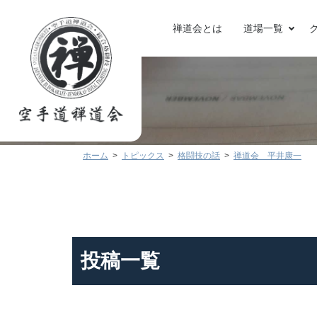
禅道会とは
道場一覧
ホーム
トピックス
格闘技の話
禅道会 平井康一
投稿一覧