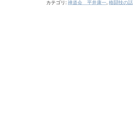
カテゴリ:
禅道会 平井康一
,
格闘技の話