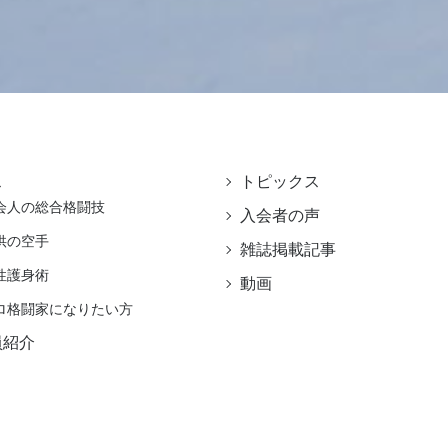
ス
トピックス
会人の総合格闘技
入会者の声
供の空手
雑誌掲載記事
性護身術
動画
ロ格闘家になりたい方
員紹介