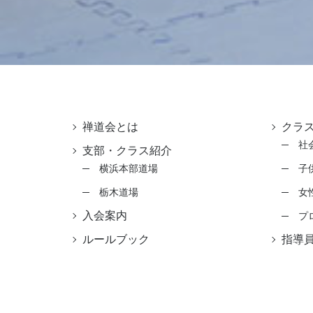
禅道会とは
クラ
社
支部・クラス紹介
横浜本部道場
子
栃木道場
女
入会案内
プ
ルールブック
指導