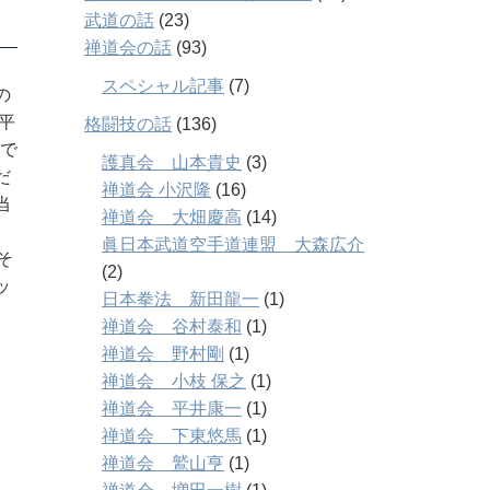
武道の話
(23)
禅道会の話
(93)
スペシャル記事
(7)
の
平
格闘技の話
(136)
まで
護真会 山本貴史
(3)
だ
禅道会 小沢隆
(16)
当
禅道会 大畑慶高
(14)
眞日本武道空手道連盟 大森広介
そ
(2)
ッ
日本拳法 新田龍一
(1)
禅道会 谷村泰和
(1)
禅道会 野村剛
(1)
禅道会 小枝 保之
(1)
禅道会 平井康一
(1)
禅道会 下東悠馬
(1)
禅道会 鷲山亨
(1)