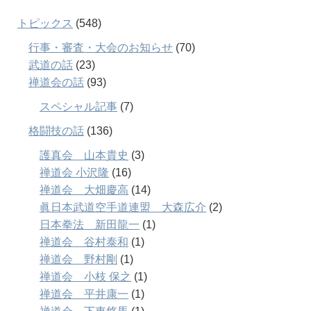
トピックス
(548)
行事・審査・大会のお知らせ
(70)
武道の話
(23)
禅道会の話
(93)
スペシャル記事
(7)
格闘技の話
(136)
護真会 山本貴史
(3)
禅道会 小沢隆
(16)
禅道会 大畑慶高
(14)
眞日本武道空手道連盟 大森広介
(2)
日本拳法 新田龍一
(1)
禅道会 谷村泰和
(1)
禅道会 野村剛
(1)
禅道会 小枝 保之
(1)
禅道会 平井康一
(1)