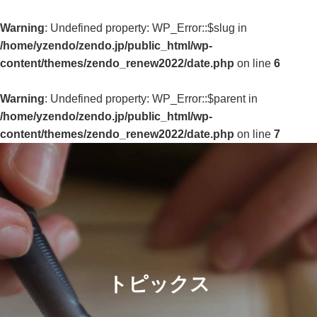
Warning
: Undefined property: WP_Error::$slug in
/home/yzendo/zendo.jp/public_html/wp-
content/themes/zendo_renew2022/date.php
on line
6
Warning
: Undefined property: WP_Error::$parent in
/home/yzendo/zendo.jp/public_html/wp-
content/themes/zendo_renew2022/date.php
on line
7
トピックス