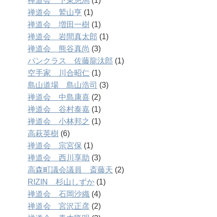
禅道会 下東悠馬
(1)
禅道会 鷲山亨
(1)
禅道会 増田一樹
(1)
禅道会 岩間真太郎
(1)
禅道会 熊谷真尚
(3)
パンクラス 佐藤龍汰郎
(1)
空手家 川合昭仁
(1)
島山道場 島山浩司
(3)
禅道会 中島康喜
(2)
禅道会 谷村泰嘉
(1)
禅道会 小林邦之
(1)
高萩英樹
(6)
禅道会 宗宮保
(1)
禅道会 西川享助
(3)
高森町議会議員 斎藤天
(2)
RIZIN 杉山しずか
(1)
禅道会 石岡沙織
(4)
禅道会 宮沢正彦
(2)