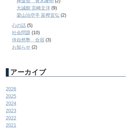
禅道会 青木隆明
(2)
大誠館 宮崎文洋
(9)
梁山泊空手 富樫宜弘
(2)
心の話
(5)
社会問題
(10)
侍自然塾 合宿
(3)
お知らせ
(2)
アーカイブ
2026
2025
2024
2023
2022
2021