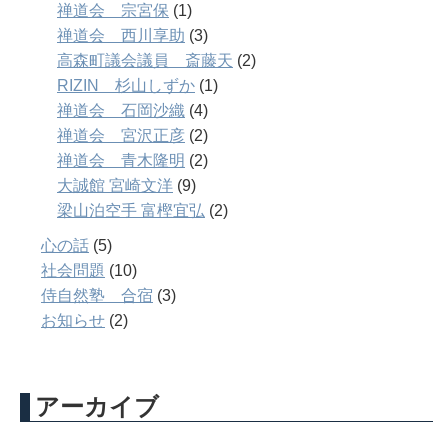
禅道会 宗宮保
(1)
禅道会 西川享助
(3)
高森町議会議員 斎藤天
(2)
RIZIN 杉山しずか
(1)
禅道会 石岡沙織
(4)
禅道会 宮沢正彦
(2)
禅道会 青木隆明
(2)
大誠館 宮崎文洋
(9)
梁山泊空手 富樫宜弘
(2)
心の話
(5)
社会問題
(10)
侍自然塾 合宿
(3)
お知らせ
(2)
アーカイブ