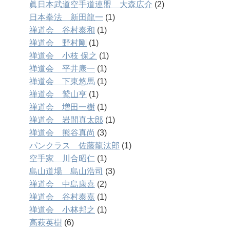
眞日本武道空手道連盟 大森広介
(2)
日本拳法 新田龍一
(1)
禅道会 谷村泰和
(1)
禅道会 野村剛
(1)
禅道会 小枝 保之
(1)
禅道会 平井康一
(1)
禅道会 下東悠馬
(1)
禅道会 鷲山亨
(1)
禅道会 増田一樹
(1)
禅道会 岩間真太郎
(1)
禅道会 熊谷真尚
(3)
パンクラス 佐藤龍汰郎
(1)
空手家 川合昭仁
(1)
島山道場 島山浩司
(3)
禅道会 中島康喜
(2)
禅道会 谷村泰嘉
(1)
禅道会 小林邦之
(1)
高萩英樹
(6)