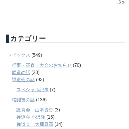
ー.3
»
カテゴリー
トピックス
(549)
行事・審査・大会のお知らせ
(70)
武道の話
(23)
禅道会の話
(93)
スペシャル記事
(7)
格闘技の話
(136)
護真会 山本貴史
(3)
禅道会 小沢隆
(16)
禅道会 大畑慶高
(14)