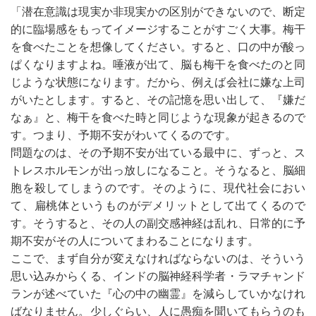
「潜在意識は現実か非現実かの区別ができないので、断定
的に臨場感をもってイメージすることがすごく大事。梅干
を食べたことを想像してください。すると、口の中が酸っ
ぱくなりますよね。唾液が出て、脳も梅干を食べたのと同
じような状態になります。だから、例えば会社に嫌な上司
がいたとします。すると、その記憶を思い出して、『嫌だ
なぁ』と、梅干を食べた時と同じような現象が起きるので
す。つまり、予期不安がわいてくるのです。
問題なのは、その予期不安が出ている最中に、ずっと、ス
トレスホルモンが出っ放しになること。そうなると、脳細
胞を殺してしまうのです。そのように、現代社会におい
て、扁桃体というものがデメリットとして出てくるので
す。そうすると、その人の副交感神経は乱れ、日常的に予
期不安がその人についてまわることになります。
ここで、まず自分が変えなければならないのは、そういう
思い込みからくる、インドの脳神経科学者・ラマチャンド
ランが述べていた『心の中の幽霊』を減らしていかなけれ
ばなりません。少しぐらい、人に愚痴を聞いてもらうのも