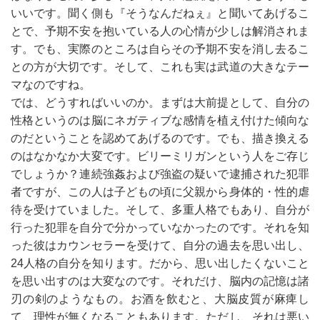
いいです。聞く側も『そうなんだねぇ』と聞いてあげるこ
とで、予期不安を抱いている人の心情が少しは解消されま
す。でも、実際のところは自らその予期不安を消し去るこ
との方が大切です。そして、これも実は武道の大きなテー
マなのですね。
では、どうすればいいのか。まずは大前提として、自分の
性格というのは脳にネガティブな感情を植え付けた傾向な
のだということを認めてあげるのです。でも、描き換える
のはなかなか大変です。ビリーミリガンという人をご存じ
でしょうか？連続強姦および強盗の疑いで逮捕された犯罪
者ですが、この人は子どもの頃に父親から身体的・性的虐
待を受けていました。そして、多重人格でもあり、自分が
行った犯罪を自分で分かっていなかったのです。それを知
った彼はカウンセラーを受けて、自分の過去を思い出し、
24人格の自分を知ります。だから、思い出したくないこと
を思い出すのは大変なのです。それだけ、脳内の記憶は諸
刃の剣のようなもの。お酒を飲むと、大脳皮質が麻痺し
て、理性が無くなることもあります。ただし、それは悪い