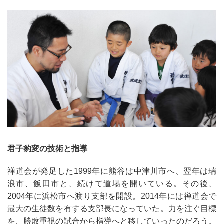
君子豹変の技術と指導
禅道会が発足した
1999
年に熊谷は中津川市へ、翌年は瑞
浪市、飯田市と、続けて道場を開いている。その後、
2004
年に浜松市へ渡り支部を開設。
2014
年には禅道会で
最大の生徒数を有する支部長になっていた。力を注ぐ目標
を、勝敗重視の試合から指導へと移していったのだろう。