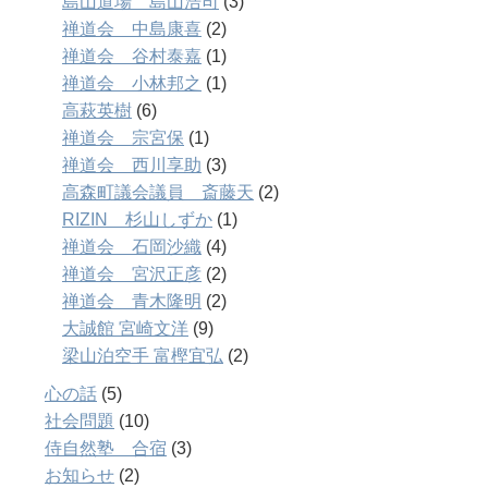
島山道場 島山浩司
(3)
禅道会 中島康喜
(2)
禅道会 谷村泰嘉
(1)
禅道会 小林邦之
(1)
高萩英樹
(6)
禅道会 宗宮保
(1)
禅道会 西川享助
(3)
高森町議会議員 斎藤天
(2)
RIZIN 杉山しずか
(1)
禅道会 石岡沙織
(4)
禅道会 宮沢正彦
(2)
禅道会 青木隆明
(2)
大誠館 宮崎文洋
(9)
梁山泊空手 富樫宜弘
(2)
心の話
(5)
社会問題
(10)
侍自然塾 合宿
(3)
お知らせ
(2)