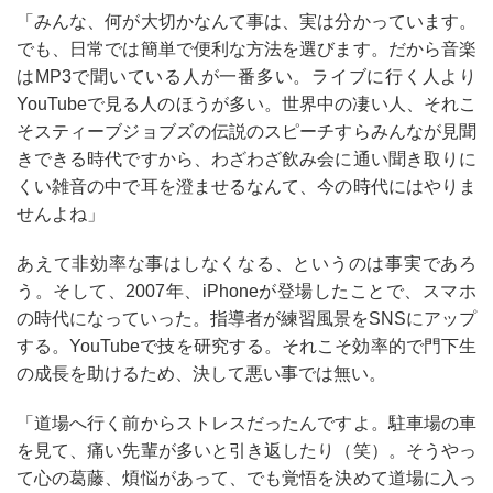
「みんな、何が大切かなんて事は、実は分かっています。
でも、日常では簡単で便利な方法を選びます。だから音楽
は
MP3
で聞いている人が一番多い。ライブに行く人より
YouTube
で見る人のほうが多い。世界中の凄い人、それこ
そスティーブジョブズの伝説のスピーチすらみんなが見聞
きできる時代ですから、わざわざ飲み会に通い聞き取りに
くい雑音の中で耳を澄ませるなんて、今の時代にはやりま
せんよね」
あえて非効率な事はしなくなる、というのは事実であろ
う。そして、
2007
年、
iPhone
が登場したことで、スマホ
の時代になっていった。指導者が練習風景を
SNS
にアップ
する。
YouTube
で技を研究する。それこそ効率的で門下生
の成長を助けるため、決して悪い事では無い。
「道場へ行く前からストレスだったんですよ。駐車場の車
を見て、痛い先輩が多いと引き返したり（笑）。そうやっ
て心の葛藤、煩悩があって、でも覚悟を決めて道場に入っ