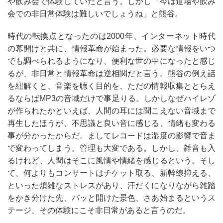
や飲み会で体験していたと言う。しかし「今は道場や飲み
会での非日常体験は難しいでしょうね」と熊谷。
時代の転換点となったのは
2000
年、インターネット時代
の幕開けと共に、情報革命が始まった。必要な情報をいつ
でも調べられるようになり、便利な世の中になったと感じ
るが、非日常と情報革命は逆相関だと言う。熊谷の例え話
を紐解くと、音楽を聴く目的を、ただの情報収集ととらえ
るならば
MP3
の音域だけで事足りる。しかしなぜハイレゾ
が作られたかといえば、人間の耳には聞こえない音域まで
再生したほうが、不思議と良い音に感じる、情緒も変わる
事が分かったからだ。ましてレコードは湿度の影響で音ま
で変わってしまう。管理も大変である。しかし、雑音も入
るけれど、人間はそこに風情や情緒を感じるという。そし
て、何よりもコンサートはチケット取る、新幹線抑える、
といった煩雑なストレスがあり、汗だくになりながら雑踏
をかき分けた先、パッと開けた景色、さあ始まるというス
テージ、その体験にこそ非日常があると言うのだ。