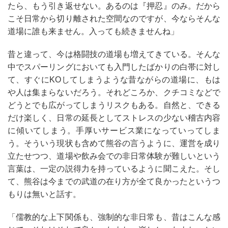
たら、もう引き返せない。あるのは『押忍』のみ。だから
こそ日常から切り離された空間なのですが、今ならそんな
道場に誰も来ません。入っても続きませんね」
昔と違って、今は格闘技の道場も増えてきている。そんな
中でスパーリングにおいても入門したばかりの白帯に対し
て、すぐに
KO
してしまうような昔ながらの道場に、もは
や人は集まらないだろう。それどころか、クチコミなどで
どうとでも広がってしまうリスクもある。自然と、できる
だけ楽しく、日常の延長としてストレスの少ない稽古内容
に傾いてしまう。手厚いサービス業になっていってしま
う。そういう現状も含めて熊谷の言うように、運営を成り
立たせつつ、道場や飲み会での非日常体験が難しいという
言葉は、一定の説得力を持っているように聞こえた。そし
て、熊谷は今までの武道の在り方が全て良かったというつ
もりは無いと話す。
「儒教的な上下関係も、強制的な非日常も、昔はこんな感