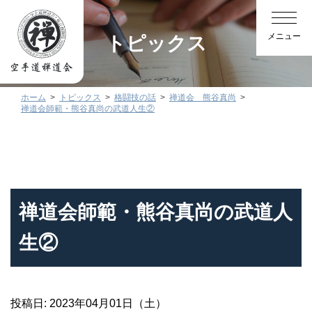
トピックス
ホーム
トピックス
格闘技の話
禅道会 熊谷真尚
禅道会師範・熊谷真尚の武道人生②
禅道会師範・熊谷真尚の武道人
生②
投稿日: 2023年04月01日（土）