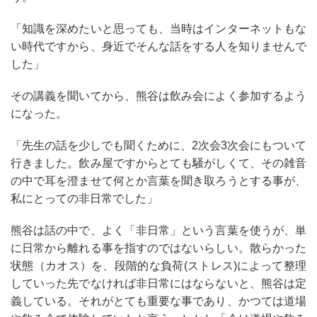
「知識を深めたいと思っても、当時はインターネットもな
い時代ですから、身近でそんな話をする人を知りませんで
した」
その講義を聞いてから、熊谷は飲み会によく参加するよう
になった。
「先生の話を少しでも聞くために、
2
次会
3
次会にもついて
行きました。飲み屋ですからとても騒がしくて、その雑音
の中で耳を澄ませて何とか言葉を聞き取ろうとする事が、
私にとっての非日常でした」
熊谷は話の中で、よく「非日常」という言葉を使うが、単
に日常から離れる事を指すのではないらしい。散らかった
状態（カオス）を、段階的な負荷
(
ストレス
)
によって整理
していった先でなければ非日常にはならないと、熊谷は定
義している。それがとても重要な事であり、かつては道場