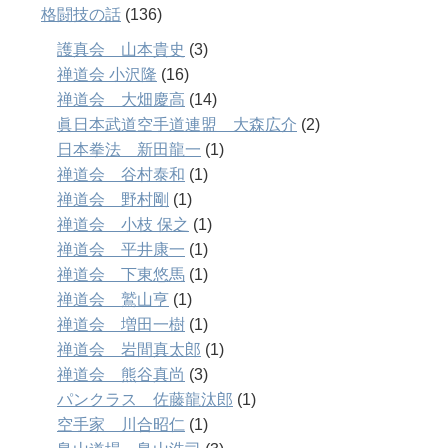
格闘技の話
(136)
護真会 山本貴史
(3)
禅道会 小沢隆
(16)
禅道会 大畑慶高
(14)
眞日本武道空手道連盟 大森広介
(2)
日本拳法 新田龍一
(1)
禅道会 谷村泰和
(1)
禅道会 野村剛
(1)
禅道会 小枝 保之
(1)
禅道会 平井康一
(1)
禅道会 下東悠馬
(1)
禅道会 鷲山亨
(1)
禅道会 増田一樹
(1)
禅道会 岩間真太郎
(1)
禅道会 熊谷真尚
(3)
パンクラス 佐藤龍汰郎
(1)
空手家 川合昭仁
(1)