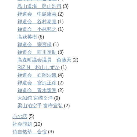
島山道場 島山浩司
(3)
禅道会 中島康喜
(2)
禅道会 谷村泰嘉
(1)
禅道会 小林邦之
(1)
高萩英樹
(6)
禅道会 宗宮保
(1)
禅道会 西川享助
(3)
高森町議会議員 斎藤天
(2)
RIZIN 杉山しずか
(1)
禅道会 石岡沙織
(4)
禅道会 宮沢正彦
(2)
禅道会 青木隆明
(2)
大誠館 宮崎文洋
(9)
梁山泊空手 富樫宜弘
(2)
心の話
(5)
社会問題
(10)
侍自然塾 合宿
(3)