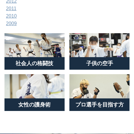
2012
2011
2010
2009
社会人の格闘技
子供の空手
女性の護身術
プロ選手を目指す方