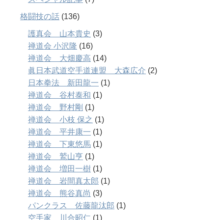
格闘技の話
(136)
護真会 山本貴史
(3)
禅道会 小沢隆
(16)
禅道会 大畑慶高
(14)
眞日本武道空手道連盟 大森広介
(2)
日本拳法 新田龍一
(1)
禅道会 谷村泰和
(1)
禅道会 野村剛
(1)
禅道会 小枝 保之
(1)
禅道会 平井康一
(1)
禅道会 下東悠馬
(1)
禅道会 鷲山亨
(1)
禅道会 増田一樹
(1)
禅道会 岩間真太郎
(1)
禅道会 熊谷真尚
(3)
パンクラス 佐藤龍汰郎
(1)
空手家 川合昭仁
(1)