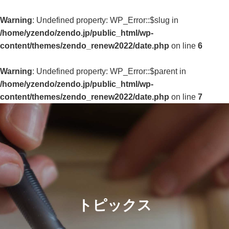
Warning
: Undefined property: WP_Error::$slug in
/home/yzendo/zendo.jp/public_html/wp-
content/themes/zendo_renew2022/date.php
on line
6
Warning
: Undefined property: WP_Error::$parent in
/home/yzendo/zendo.jp/public_html/wp-
content/themes/zendo_renew2022/date.php
on line
7
トピックス