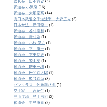
護真会 山本貴史
(3)
禅道会 小沢隆
(16)
禅道会 大畑慶高
(14)
眞日本武道空手道連盟 大森広介
(2)
日本拳法 新田龍一
(1)
禅道会 谷村泰和
(1)
禅道会 野村剛
(1)
禅道会 小枝 保之
(1)
禅道会 平井康一
(1)
禅道会 下東悠馬
(1)
禅道会 鷲山亨
(1)
禅道会 増田一樹
(1)
禅道会 岩間真太郎
(1)
禅道会 熊谷真尚
(3)
パンクラス 佐藤龍汰郎
(1)
空手家 川合昭仁
(1)
島山道場 島山浩司
(3)
禅道会 中島康喜
(2)