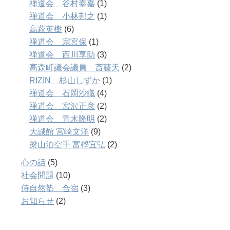
禅道会 谷村泰嘉
(1)
禅道会 小林邦之
(1)
高萩英樹
(6)
禅道会 宗宮保
(1)
禅道会 西川享助
(3)
高森町議会議員 斎藤天
(2)
RIZIN 杉山しずか
(1)
禅道会 石岡沙織
(4)
禅道会 宮沢正彦
(2)
禅道会 青木隆明
(2)
大誠館 宮崎文洋
(9)
梁山泊空手 富樫宜弘
(2)
心の話
(5)
社会問題
(10)
侍自然塾 合宿
(3)
お知らせ
(2)