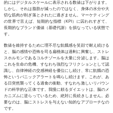
的にはデジタルスケールに表示される数値は下がります。
しかし、それは脂肪が減ったのではなく、身体の水分や大
切な筋肉が削ぎ落とされたに過ぎません。マーケティング
の世界で言えば、短期的な指標（KPI）に囚われすぎて、
長期的なブランド価値（基礎代謝）を損なっている状態で
す。
数値を維持するために理不尽な飢餓感を笑顔で耐え続ける
と、脳の感情や恐怖を司る扁桃体は過剰に興奮し、ストレ
スホルモンであるコルチゾールを大量に分泌します。脳は
これを生命の危機、すなわち強烈なフリクションとして認
識し、自律神経の交感神経を優位にし続け、常に飢餓の恐
怖というパニックアラートを鳴らし続けます。これが、あ
る日突然襲ってくる過食の衝動、すなわち激しいリバウン
ドの科学的な正体です。我慢に頼るダイエットは、脳のメ
カニズムに逆らっているため、絶対に長続きしません。必
要なのは、脳にストレスを与えない知的なアプローチなの
です。