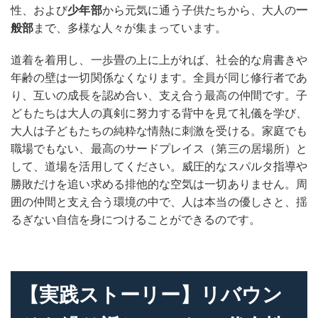
性、および
少年部
から元気に通う子供たちから、大人の
一
般部
まで、多様な人々が集まっています。
道着を着用し、一歩畳の上に上がれば、社会的な肩書きや
年齢の壁は一切関係なくなります。全員が同じ修行者であ
り、互いの成長を認め合い、支え合う最高の仲間です。子
どもたちは大人の真剣に努力する背中を見て礼儀を学び、
大人は子どもたちの純粋な情熱に刺激を受ける。家庭でも
職場でもない、最高のサードプレイス（第三の居場所）と
して、道場を活用してください。威圧的なスパルタ指導や
勝敗だけを追い求める排他的な空気は一切ありません。周
囲の仲間と支え合う環境の中で、人は本当の優しさと、揺
るぎない自信を身につけることができるのです。
【実践ストーリー】リバウン