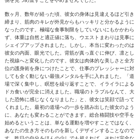
側を見つめ直すことをやめませんでした。
数ヶ月、数年が経った頃、彼女の身体は見違えるほど引き
締まり、筋肉のキレが外見からもハッキリと分かるように
なったのです。極端な食事制限をしていないにもかかわら
ず、体重は自然と適正値に落ち、ウエストまわりは見事に
シェイプアップされました。しかし、本当に変わったのは
彼女の内面、眼光でした。背筋が真っ直ぐに伸び、凛とし
た視線へと変化したのです。彼女は肉体的な美しさと全方
位の護身術を身につけたことで、仕事のプレッシャーに対
しても全く動じない最強メンタルを手に入れました。「道
場で深く集中し、瞑想を繰り返すことで、イライラによる
ドカ食いが完全に消えました。職場のトラブルなんて、大
した恐怖に感じなくなりました」と、彼女は笑顔で語って
くれました。最初の道場への一歩を踏み出した彼女のよう
に、あなたも変わることができます。総合格闘技や空手を
始めるということは、単なる運動を増やすことではなく、
あなたの生き方そのものを新しくデザインすることなので
す。昨日の自分をほんの少しでも超えれば、それは完全な