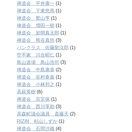
禅道会 平井康一
(1)
禅道会 下東悠馬
(1)
禅道会 鷲山亨
(1)
禅道会 増田一樹
(1)
禅道会 岩間真太郎
(1)
禅道会 熊谷真尚
(3)
パンクラス 佐藤龍汰郎
(1)
空手家 川合昭仁
(1)
島山道場 島山浩司
(3)
禅道会 中島康喜
(2)
禅道会 谷村泰嘉
(1)
禅道会 小林邦之
(1)
高萩英樹
(6)
禅道会 宗宮保
(1)
禅道会 西川享助
(3)
高森町議会議員 斎藤天
(2)
RIZIN 杉山しずか
(1)
禅道会 石岡沙織
(4)