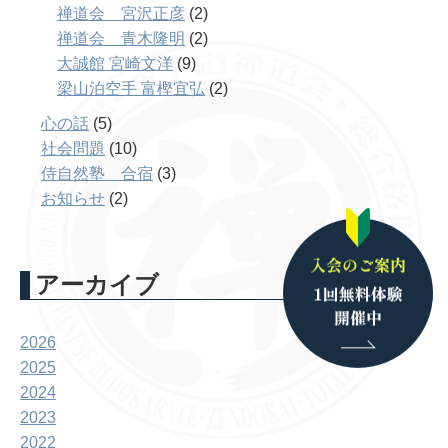
禅道会 宮沢正彦
(2)
禅道会 青木隆明
(2)
大誠館 宮崎文洋
(9)
梁山泊空手 富樫宜弘
(2)
心の話
(5)
社会問題
(10)
侍自然塾 合宿
(3)
お知らせ
(2)
アーカイブ
2026
2025
2024
2023
2022