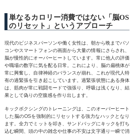
単なるカロリー消費ではない「脳OS
のリセット」というアプローチ
現代のビジネスパーソンや働く女性は、朝から晩までパソ
コンやスマートフォンの画面から大量の情報にさらされ、
脳が慢性的にオーバーヒートしています。常に他人の評価
や職場の数字に気を配る日常。これにより、脳の扁桃体が
常に興奮し、自律神経のバランスが崩れ、これが現代人特
有の過緊張を引き起こしています。過緊張状態にある身体
は、筋肉が常に戦闘モードで強張り、呼吸は浅くなり、結
果として偽りの空腹感を作り出します。
キックボクシングのトレーニングは、このオーバーヒート
した脳のOSを強制的にリセットする強力なハックとなり
ます。全力でミットを叩き、サンドバッグにキックを打ち
込む瞬間、頭の中の雑念や仕事の不安は文字通り一瞬で消