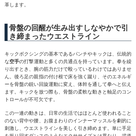
革します。
骨盤の回醒が生み出すしなやかで引
き締まったウエストライン
キックボクシングの基本であるパンチやキックは、伝統的
な
空手
の打撃運動と多くの共通点を持っています。拳を繰
り出すとき、腕の筋力だけで殴っているわけではありませ
ん。後ろ足の親指の付け根で床を強く蹴り、そのエネルギ
ーを骨盤の鋭い回旋運動に変え、体幹を通して拳へと伝え
ます。キックを放つ際も、骨盤の柔軟な動きと軸足のコン
トロールが不可欠です。
この一連の動きは、日常の生活ではほとんど使われること
のない背中や腰、お腹まわりのインナーマッスルを劇的に
刺激し、ウエストラインを美しく引き締めます。単に手足
を振り回すダンスのようなエクササイズとは異なり、武道