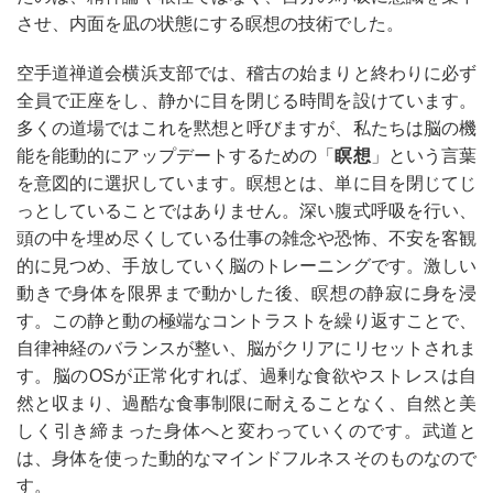
させ、内面を凪の状態にする瞑想の技術でした。
空手道禅道会横浜支部では、稽古の始まりと終わりに必ず
全員で正座をし、静かに目を閉じる時間を設けています。
多くの道場ではこれを黙想と呼びますが、私たちは脳の機
能を能動的にアップデートするための「
瞑想
」という言葉
を意図的に選択しています。瞑想とは、単に目を閉じてじ
っとしていることではありません。深い腹式呼吸を行い、
頭の中を埋め尽くしている仕事の雑念や恐怖、不安を客観
的に見つめ、手放していく脳のトレーニングです。激しい
動きで身体を限界まで動かした後、瞑想の静寂に身を浸
す。この静と動の極端なコントラストを繰り返すことで、
自律神経のバランスが整い、脳がクリアにリセットされま
す。脳のOSが正常化すれば、過剰な食欲やストレスは自
然と収まり、過酷な食事制限に耐えることなく、自然と美
しく引き締まった身体へと変わっていくのです。武道と
は、身体を使った動的なマインドフルネスそのものなので
す。