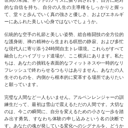
世間の常識、ネットのノイズに振り回されず、自分に絶対
的な自信を持ち、自分の人生の主導権をしっかりと握っ
て、堂々と歩んでいく真の強さと優しさ、およびエネルギ
ーにあふれた美しい心身ではないでしょうか。
伝統的な空手の礼節と美しい姿勢、総合格闘技の全方位的
な護身術、禅の精神から生まれる瞑想の静寂、および多忙
な現代人に寄り添う24時間自主トレ環境。これらがすべて
融合したハイブリッド道場が、ここ横浜にあります。私た
ちは、あなたの挑戦を表面的なフィットネスや一時的なリ
フレッシュで終わらせるつもりはありません。あなたの人
生そのものを、内側から根本的に変革する場所でありたい
と願っています。
完璧な人間など一人もいません。アルペンレンジャーの訓
練生だって、最初は雪山で震えるただの人間です。大切な
のは、今この瞬間に、自分を変えるための小さな一歩を踏
み出す勇気、すなわち体験の申し込みという名の決断で
す。あなたの魂が発している変化へのシグナルを、どうか