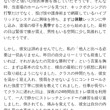
ないかと強い心理的摩擦を感じていたそうです。そんな
時、当道場のホームページを見つけ、キックボクシングの
打撃だけでなく、投げ技や護身術まで網羅しているハイブ
リッドなシステムに興味を持ち、まずは
体験
レッスンに申
し込み、道場の様子を
見学
することから始めました。最初
の日は緊張で膝が震え、男性もいる空間に少し気後れして
いたそうです。
しかし、彼女は諦めませんでした。私の「他人と比べる必
要は一切ありません。昨日の自分より一ミリでも前進して
いれば、それがあなたの完全な勝利です」という言葉を胸
に、まずは基本の立ち方と、稽古の最初に行う瞑想に真剣
に取り組むようになりました。クラスの仲間たちも、彼女
を温かく迎え入れ、怪我をさせないようにコントロールさ
れた強度で丁寧に技術を教えてくれました。仕事が長引い
てクラスに遅れた日は、深夜の24時間自主トレ環境を利用
して、一人で静かにストレッチとシャドーの練習を繰り返
しました。倒されても、痛みを覚えても、彼女は自分の内