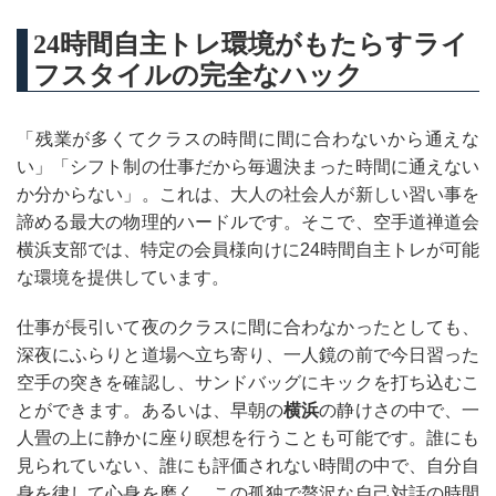
24時間自主トレ環境がもたらすライ
フスタイルの完全なハック
「残業が多くてクラスの時間に間に合わないから通えな
い」「シフト制の仕事だから毎週決まった時間に通えない
か分からない」。これは、大人の社会人が新しい習い事を
諦める最大の物理的ハードルです。そこで、空手道禅道会
横浜支部では、特定の会員様向けに24時間自主トレが可能
な環境を提供しています。
仕事が長引いて夜のクラスに間に合わなかったとしても、
深夜にふらりと道場へ立ち寄り、一人鏡の前で今日習った
空手の突きを確認し、サンドバッグにキックを打ち込むこ
とができます。あるいは、早朝の
横浜
の静けさの中で、一
人畳の上に静かに座り瞑想を行うことも可能です。誰にも
見られていない、誰にも評価されない時間の中で、自分自
身を律して心身を磨く。この孤独で贅沢な自己対話の時間