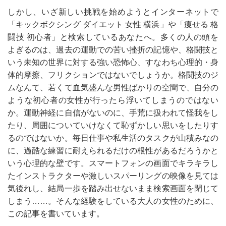
しかし、いざ新しい挑戦を始めようとインターネットで
「キックボクシング ダイエット 女性 横浜」や「痩せる 格
闘技 初心者」と検索しているあなたへ。多くの人の頭を
よぎるのは、過去の運動での苦い挫折の記憶や、格闘技と
いう未知の世界に対する強い恐怖心、すなわち心理的・身
体的摩擦、フリクションではないでしょうか。格闘技のジ
ムなんて、若くて血気盛んな男性ばかりの空間で、自分の
ような初心者の女性が行ったら浮いてしまうのではない
か。運動神経に自信がないのに、手荒に扱われて怪我をし
たり、周囲についていけなくて恥ずかしい思いをしたりす
るのではないか。毎日仕事や私生活のタスクが山積みなの
に、過酷な練習に耐えられるだけの根性があるだろうかと
いう心理的な壁です。スマートフォンの画面でキラキラし
たインストラクターや激しいスパーリングの映像を見ては
気後れし、結局一歩を踏み出せないまま検索画面を閉じて
しまう……。そんな経験をしている大人の女性のために、
この記事を書いています。