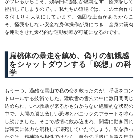
がブレるからこそ、効率的に脂肪が燃焼せず、怪我をして
挫折してしまうのです。私たちの道場では、この土台作り
を何よりも大切にしています。強固な土台があるからこ
そ、怪我をしない安全な身体操作が身につき、全身の筋肉
を連動させた爆発的な運動効率が可能になるのです。
扁桃体の暴走を鎮め、偽りの飢餓感
をシャットダウンする「瞑想」の科
学
もう一つ、過酷な雪山で私の命を救ったのが、呼吸をコン
トロールする技術でした。猛吹雪の雪穴の中に数日間閉じ
込められ、いつ救助が来るかも分からない絶望的な状況の
中で、人間の脳は激しい恐怖とパニックのアラートを鳴ら
し続けました。そこで感情に飲み込まれ、闇雲に動き回れ
ば確実に体力を消耗して凍死していたでしょう。私を救っ
たのは、精神論や根性ではなく、自分の呼吸に意識を集中