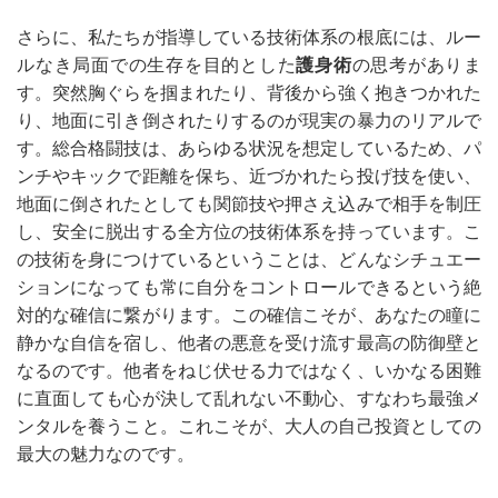
さらに、私たちが指導している技術体系の根底には、ルー
ルなき局面での生存を目的とした
護身術
の思考がありま
す。突然胸ぐらを掴まれたり、背後から強く抱きつかれた
り、地面に引き倒されたりするのが現実の暴力のリアルで
す。総合格闘技は、あらゆる状況を想定しているため、パ
ンチやキックで距離を保ち、近づかれたら投げ技を使い、
地面に倒されたとしても関節技や押さえ込みで相手を制圧
し、安全に脱出する全方位の技術体系を持っています。こ
の技術を身につけているということは、どんなシチュエー
ションになっても常に自分をコントロールできるという絶
対的な確信に繋がります。この確信こそが、あなたの瞳に
静かな自信を宿し、他者の悪意を受け流す最高の防御壁と
なるのです。他者をねじ伏せる力ではなく、いかなる困難
に直面しても心が決して乱れない不動心、すなわち最強メ
ンタルを養うこと。これこそが、大人の自己投資としての
最大の魅力なのです。