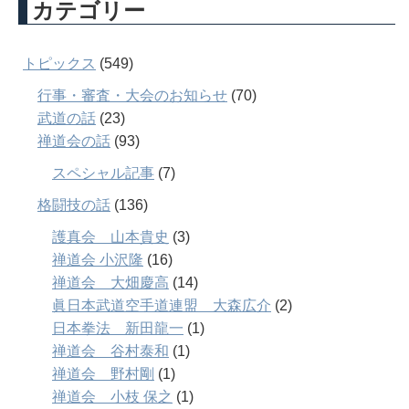
カテゴリー
トピックス
(549)
行事・審査・大会のお知らせ
(70)
武道の話
(23)
禅道会の話
(93)
スペシャル記事
(7)
格闘技の話
(136)
護真会 山本貴史
(3)
禅道会 小沢隆
(16)
禅道会 大畑慶高
(14)
眞日本武道空手道連盟 大森広介
(2)
日本拳法 新田龍一
(1)
禅道会 谷村泰和
(1)
禅道会 野村剛
(1)
禅道会 小枝 保之
(1)