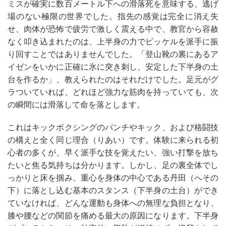
ミスが確実に数百メートル下への滑落死を意味する、逃げ
場のない極限の世界でした。指先の感覚は完全に消え失
せ、肉体が恐怖で疲労で激しく震える中で、教官から容赦
なく叩き込まれたのは、上半身の力でピッケルを派手に振
り回すことではありませんでした。「登山靴の裏にあるア
イゼンをいかに正確に氷に突き刺し、安定した下半身の土
台を作るか」、教えられたのはそれだけでした。足元がグ
ラついていれば、どれほど強力な筋肉を持っていても、次
の瞬間には滑落して命を落とします。
これはキックボクシングのパンチやキック、および格闘技
の構えと全く同じ理合（りあい）です。体験に来られる初
心者の多くが、早く派手な技を覚えたい、強い打撃を放ち
たいと焦る気持ちは分かります。しかし、足の裏全体でし
っかりと床を掴み、重心を身体の中心である丹田（へその
下）に落とし込む基本のスタンス（下半身の土台）ができ
ていなければ、どんな運動も身体への無理な負担となり、
膝や腰などの関節を痛める最大の原因になります。下半身