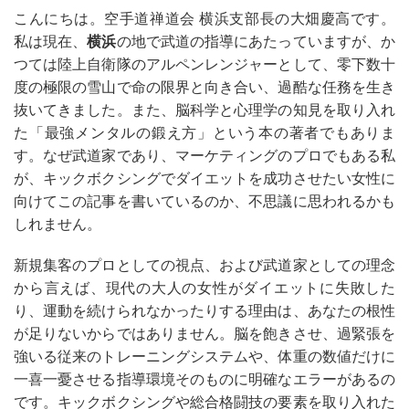
こんにちは。空手道禅道会 横浜支部長の大畑慶高です。
私は現在、
横浜
の地で武道の指導にあたっていますが、か
つては陸上自衛隊のアルペンレンジャーとして、零下数十
度の極限の雪山で命の限界と向き合い、過酷な任務を生き
抜いてきました。また、脳科学と心理学の知見を取り入れ
た「最強メンタルの鍛え方」という本の著者でもありま
す。なぜ武道家であり、マーケティングのプロでもある私
が、キックボクシングでダイエットを成功させたい女性に
向けてこの記事を書いているのか、不思議に思われるかも
しれません。
新規集客のプロとしての視点、および武道家としての理念
から言えば、現代の大人の女性がダイエットに失敗した
り、運動を続けられなかったりする理由は、あなたの根性
が足りないからではありません。脳を飽きさせ、過緊張を
強いる従来のトレーニングシステムや、体重の数値だけに
一喜一憂させる指導環境そのものに明確なエラーがあるの
です。キックボクシングや総合格闘技の要素を取り入れた