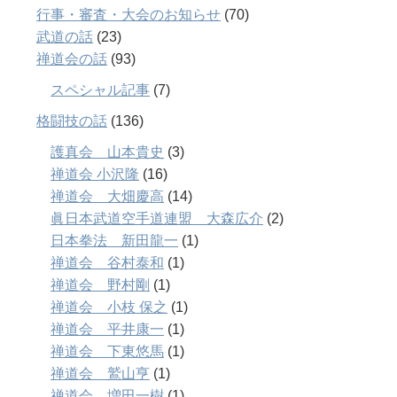
行事・審査・大会のお知らせ
(70)
武道の話
(23)
禅道会の話
(93)
スペシャル記事
(7)
格闘技の話
(136)
護真会 山本貴史
(3)
禅道会 小沢隆
(16)
禅道会 大畑慶高
(14)
眞日本武道空手道連盟 大森広介
(2)
日本拳法 新田龍一
(1)
禅道会 谷村泰和
(1)
禅道会 野村剛
(1)
禅道会 小枝 保之
(1)
禅道会 平井康一
(1)
禅道会 下東悠馬
(1)
禅道会 鷲山亨
(1)
禅道会 増田一樹
(1)