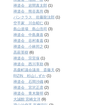
禅道会 岩間真太郎
(1)
禅道会 熊谷真尚
(3)
パンクラス 佐藤龍汰郎
(1)
空手家 川合昭仁
(1)
島山道場 島山浩司
(3)
禅道会 中島康喜
(2)
禅道会 谷村泰嘉
(1)
禅道会 小林邦之
(1)
高萩英樹
(6)
禅道会 宗宮保
(1)
禅道会 西川享助
(3)
高森町議会議員 斎藤天
(2)
RIZIN 杉山しずか
(1)
禅道会 石岡沙織
(4)
禅道会 宮沢正彦
(2)
禅道会 青木隆明
(2)
大誠館 宮崎文洋
(9)