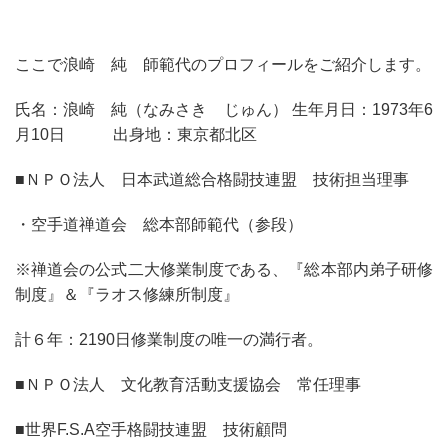
ここで浪崎 純 師範代のプロフィールをご紹介します。
氏名：浪崎 純（なみさき じゅん） 生年月日：1973年6
月10日 出身地：東京都北区
■ＮＰＯ法人 日本武道総合格闘技連盟 技術担当理事
・空手道禅道会 総本部師範代（参段）
※禅道会の公式二大修業制度である、『総本部内弟子研修
制度』＆『ラオス修練所制度』
計６年：2190日修業制度の唯一の満行者。
■ＮＰＯ法人 文化教育活動支援協会 常任理事
■世界F.S.A空手格闘技連盟 技術顧問