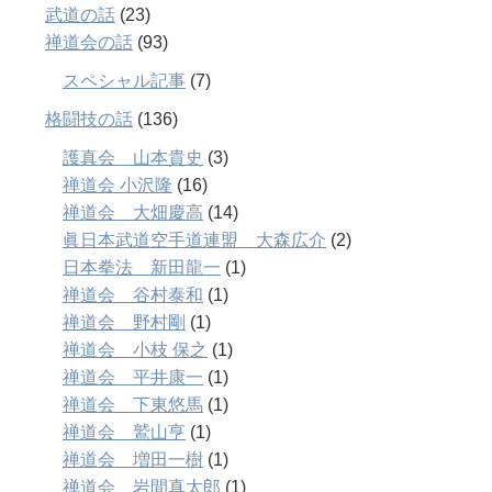
武道の話
(23)
禅道会の話
(93)
スペシャル記事
(7)
格闘技の話
(136)
護真会 山本貴史
(3)
禅道会 小沢隆
(16)
禅道会 大畑慶高
(14)
眞日本武道空手道連盟 大森広介
(2)
日本拳法 新田龍一
(1)
禅道会 谷村泰和
(1)
禅道会 野村剛
(1)
禅道会 小枝 保之
(1)
禅道会 平井康一
(1)
禅道会 下東悠馬
(1)
禅道会 鷲山亨
(1)
禅道会 増田一樹
(1)
禅道会 岩間真太郎
(1)