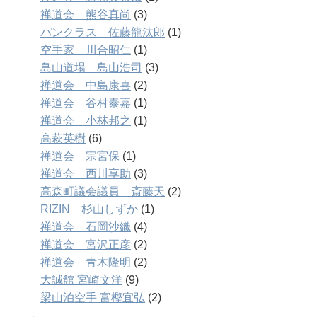
禅道会 熊谷真尚
(3)
パンクラス 佐藤龍汰郎
(1)
空手家 川合昭仁
(1)
島山道場 島山浩司
(3)
禅道会 中島康喜
(2)
禅道会 谷村泰嘉
(1)
禅道会 小林邦之
(1)
高萩英樹
(6)
禅道会 宗宮保
(1)
禅道会 西川享助
(3)
高森町議会議員 斎藤天
(2)
RIZIN 杉山しずか
(1)
禅道会 石岡沙織
(4)
禅道会 宮沢正彦
(2)
禅道会 青木隆明
(2)
大誠館 宮崎文洋
(9)
梁山泊空手 富樫宜弘
(2)