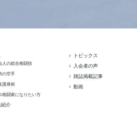
ス
トピックス
会人の総合格闘技
入会者の声
供の空手
雑誌掲載記事
性護身術
動画
ロ格闘家になりたい方
員紹介