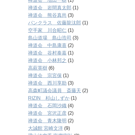
禅道会 増田一樹
(1)
禅道会 岩間真太郎
(1)
禅道会 熊谷真尚
(3)
パンクラス 佐藤龍汰郎
(1)
空手家 川合昭仁
(1)
島山道場 島山浩司
(3)
禅道会 中島康喜
(2)
禅道会 谷村泰嘉
(1)
禅道会 小林邦之
(1)
高萩英樹
(6)
禅道会 宗宮保
(1)
禅道会 西川享助
(3)
高森町議会議員 斎藤天
(2)
RIZIN 杉山しずか
(1)
禅道会 石岡沙織
(4)
禅道会 宮沢正彦
(2)
禅道会 青木隆明
(2)
大誠館 宮崎文洋
(9)