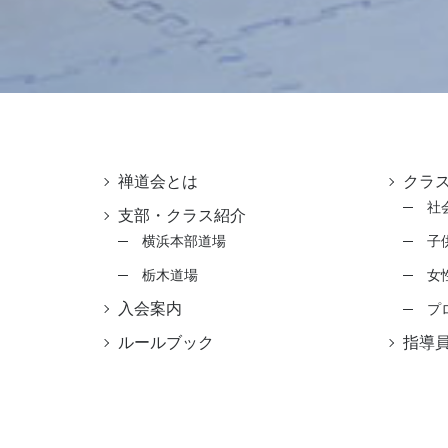
禅道会とは
クラ
社
支部・クラス紹介
横浜本部道場
子
栃木道場
女
入会案内
プ
ルールブック
指導