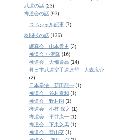
武道の話
(23)
禅道会の話
(93)
スペシャル記事
(7)
格闘技の話
(136)
護真会 山本貴史
(3)
禅道会 小沢隆
(16)
禅道会 大畑慶高
(14)
眞日本武道空手道連盟 大森広介
(2)
日本拳法 新田龍一
(1)
禅道会 谷村泰和
(1)
禅道会 野村剛
(1)
禅道会 小枝 保之
(1)
禅道会 平井康一
(1)
禅道会 下東悠馬
(1)
禅道会 鷲山亨
(1)