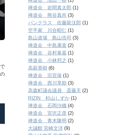
禅道会 増田一樹
(1)
禅道会 岩間真太郎
(1)
禅道会 熊谷真尚
(3)
パンクラス 佐藤龍汰郎
(1)
空手家 川合昭仁
(1)
島山道場 島山浩司
(3)
禅道会 中島康喜
(2)
禅道会 谷村泰嘉
(1)
禅道会 小林邦之
(1)
で
高萩英樹
(6)
の
禅道会 宗宮保
(1)
禅道会 西川享助
(3)
高森町議会議員 斎藤天
(2)
RIZIN 杉山しずか
(1)
禅道会 石岡沙織
(4)
禅道会 宮沢正彦
(2)
禅道会 青木隆明
(2)
大誠館 宮崎文洋
(9)