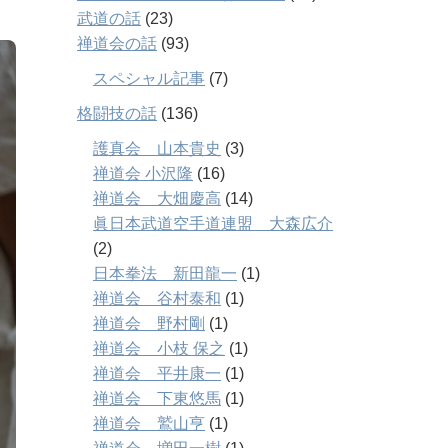
武道の話
(23)
禅道会の話
(93)
スペシャル記事
(7)
格闘技の話
(136)
護真会 山本貴史
(3)
禅道会 小沢隆
(16)
禅道会 大畑慶高
(14)
眞日本武道空手道連盟 大森広介
(2)
日本拳法 新田龍一
(1)
禅道会 谷村泰和
(1)
禅道会 野村剛
(1)
禅道会 小枝 保之
(1)
禅道会 平井康一
(1)
禅道会 下東悠馬
(1)
禅道会 鷲山亨
(1)