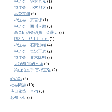
禅道会 谷村泰嘉
(1)
禅道会 小林邦之
(1)
高萩英樹
(6)
禅道会 宗宮保
(1)
禅道会 西川享助
(3)
高森町議会議員 斎藤天
(2)
RIZIN 杉山しずか
(1)
禅道会 石岡沙織
(4)
禅道会 宮沢正彦
(2)
禅道会 青木隆明
(2)
大誠館 宮崎文洋
(9)
梁山泊空手 富樫宜弘
(2)
心の話
(5)
社会問題
(10)
侍自然塾 合宿
(3)
お知らせ
(2)