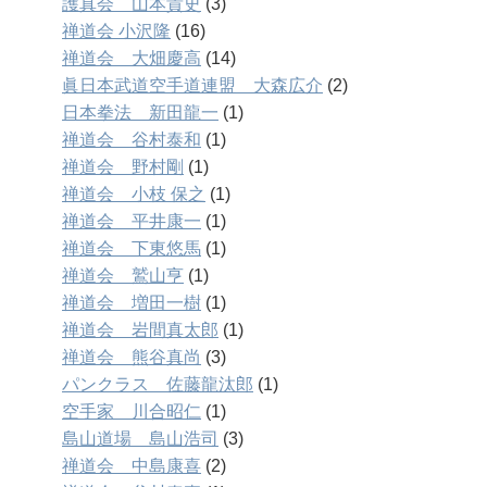
護真会 山本貴史
(3)
禅道会 小沢隆
(16)
禅道会 大畑慶高
(14)
眞日本武道空手道連盟 大森広介
(2)
日本拳法 新田龍一
(1)
禅道会 谷村泰和
(1)
禅道会 野村剛
(1)
禅道会 小枝 保之
(1)
禅道会 平井康一
(1)
禅道会 下東悠馬
(1)
禅道会 鷲山亨
(1)
禅道会 増田一樹
(1)
禅道会 岩間真太郎
(1)
禅道会 熊谷真尚
(3)
パンクラス 佐藤龍汰郎
(1)
空手家 川合昭仁
(1)
島山道場 島山浩司
(3)
禅道会 中島康喜
(2)