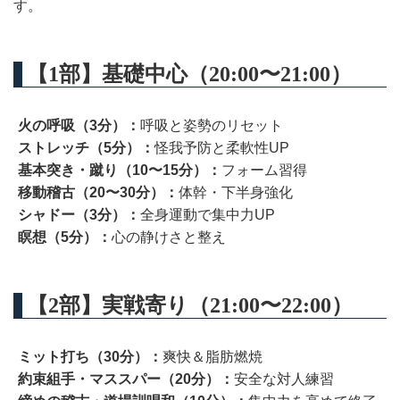
す。
【1部】基礎中心（20:00〜21:00）
火の呼吸（3分）：
呼吸と姿勢のリセット
ストレッチ（5分）：
怪我予防と柔軟性UP
基本突き・蹴り（10〜15分）：
フォーム習得
移動稽古（20〜30分）：
体幹・下半身強化
シャドー（3分）：
全身運動で集中力UP
瞑想（5分）：
心の静けさと整え
【2部】実戦寄り（21:00〜22:00）
ミット打ち（30分）：
爽快＆脂肪燃焼
約束組手・マススパー（20分）：
安全な対人練習