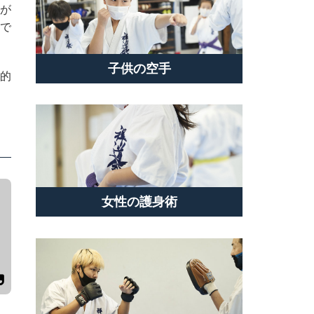
が
徴で
子供の空手
的
女性の護身術