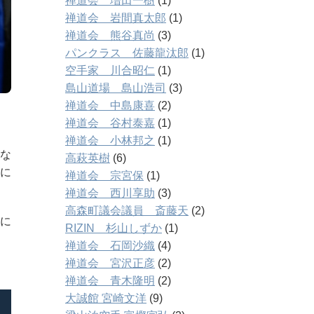
禅道会 増田一樹
(1)
禅道会 岩間真太郎
(1)
禅道会 熊谷真尚
(3)
パンクラス 佐藤龍汰郎
(1)
空手家 川合昭仁
(1)
島山道場 島山浩司
(3)
禅道会 中島康喜
(2)
禅道会 谷村泰嘉
(1)
禅道会 小林邦之
(1)
な
高萩英樹
(6)
に
禅道会 宗宮保
(1)
禅道会 西川享助
(3)
高森町議会議員 斎藤天
(2)
格に
RIZIN 杉山しずか
(1)
禅道会 石岡沙織
(4)
禅道会 宮沢正彦
(2)
禅道会 青木隆明
(2)
大誠館 宮崎文洋
(9)