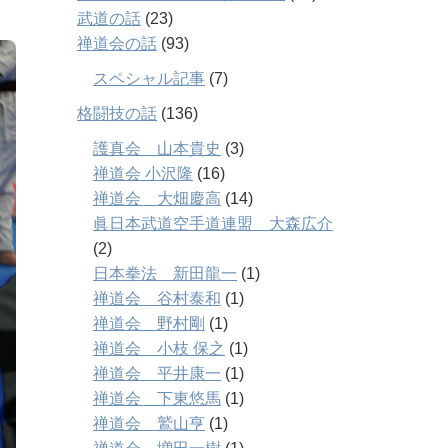
武道の話
(23)
禅道会の話
(93)
スペシャル記事
(7)
格闘技の話
(136)
護真会 山本貴史
(3)
禅道会 小沢隆
(16)
禅道会 大畑慶高
(14)
眞日本武道空手道連盟 大森広介
(2)
日本拳法 新田龍一
(1)
禅道会 谷村泰和
(1)
禅道会 野村剛
(1)
禅道会 小枝 保之
(1)
禅道会 平井康一
(1)
禅道会 下東悠馬
(1)
禅道会 鷲山亨
(1)