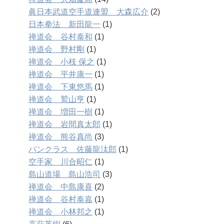
眞日本武道空手道連盟 大森広介
(2)
日本拳法 新田龍一
(1)
禅道会 谷村泰和
(1)
禅道会 野村剛
(1)
禅道会 小枝 保之
(1)
禅道会 平井康一
(1)
禅道会 下東悠馬
(1)
禅道会 鷲山亨
(1)
禅道会 増田一樹
(1)
禅道会 岩間真太郎
(1)
禅道会 熊谷真尚
(3)
パンクラス 佐藤龍汰郎
(1)
空手家 川合昭仁
(1)
島山道場 島山浩司
(3)
禅道会 中島康喜
(2)
禅道会 谷村泰嘉
(1)
禅道会 小林邦之
(1)