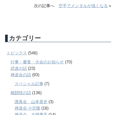
次の記事へ
空手でメンタルが強くなる
»
カテゴリー
トピックス
(546)
行事・審査・大会のお知らせ
(70)
武道の話
(23)
禅道会の話
(93)
スペシャル記事
(7)
格闘技の話
(136)
護真会 山本貴史
(3)
禅道会 小沢隆
(16)
禅道会 大畑慶高
(14)