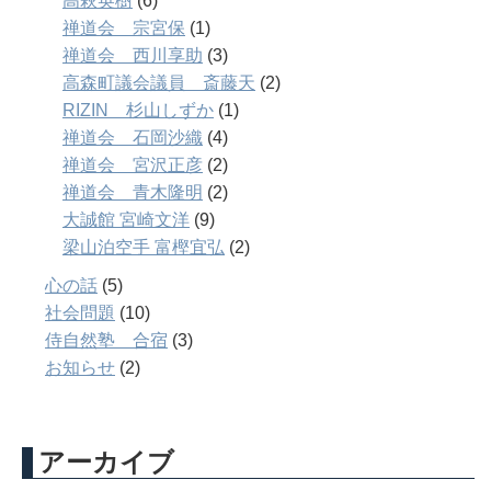
高萩英樹
(6)
禅道会 宗宮保
(1)
禅道会 西川享助
(3)
高森町議会議員 斎藤天
(2)
RIZIN 杉山しずか
(1)
禅道会 石岡沙織
(4)
禅道会 宮沢正彦
(2)
禅道会 青木隆明
(2)
大誠館 宮崎文洋
(9)
梁山泊空手 富樫宜弘
(2)
心の話
(5)
社会問題
(10)
侍自然塾 合宿
(3)
お知らせ
(2)
アーカイブ