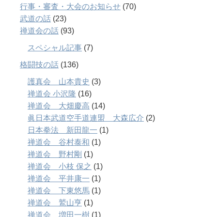
行事・審査・大会のお知らせ
(70)
武道の話
(23)
禅道会の話
(93)
スペシャル記事
(7)
格闘技の話
(136)
護真会 山本貴史
(3)
禅道会 小沢隆
(16)
禅道会 大畑慶高
(14)
眞日本武道空手道連盟 大森広介
(2)
日本拳法 新田龍一
(1)
禅道会 谷村泰和
(1)
禅道会 野村剛
(1)
禅道会 小枝 保之
(1)
禅道会 平井康一
(1)
禅道会 下東悠馬
(1)
禅道会 鷲山亨
(1)
禅道会 増田一樹
(1)