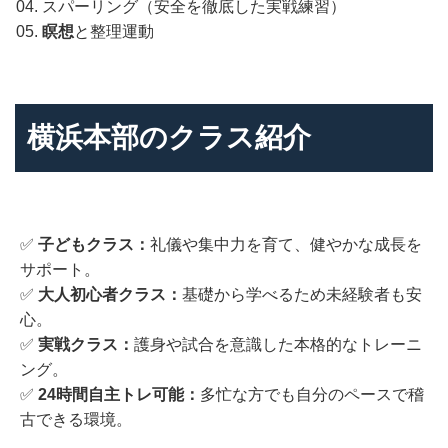
スパーリング（安全を徹底した実戦練習）
瞑想
と整理運動
横浜本部のクラス紹介
✅
子どもクラス：
礼儀や集中力を育て、健やかな成長を
サポート。
✅
大人初心者クラス：
基礎から学べるため未経験者も安
心。
✅
実戦クラス：
護身や試合を意識した本格的なトレーニ
ング。
✅
24時間自主トレ可能：
多忙な方でも自分のペースで稽
古できる環境。