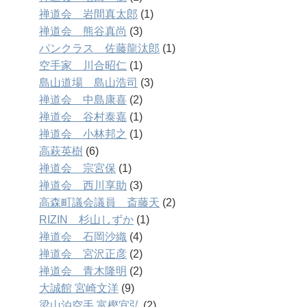
禅道会 岩間真太郎
(1)
禅道会 熊谷真尚
(3)
パンクラス 佐藤龍汰郎
(1)
空手家 川合昭仁
(1)
島山道場 島山浩司
(3)
禅道会 中島康喜
(2)
禅道会 谷村泰嘉
(1)
禅道会 小林邦之
(1)
高萩英樹
(6)
禅道会 宗宮保
(1)
禅道会 西川享助
(3)
高森町議会議員 斎藤天
(2)
RIZIN 杉山しずか
(1)
禅道会 石岡沙織
(4)
禅道会 宮沢正彦
(2)
禅道会 青木隆明
(2)
大誠館 宮崎文洋
(9)
梁山泊空手 富樫宜弘
(2)