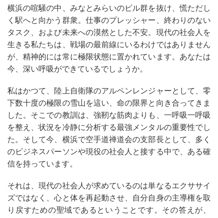
横浜の喧騒の中、みなとみらいのビル群を抜け、慌ただし
く駅へと向かう群衆。仕事のプレッシャー、終わりのない
タスク、および未来への漠然とした不安。現代の社会人を
生きる私たちは、戦場の最前線にいるわけではありません
が、精神的には常に極限状態に置かれています。あなたは
今、深い呼吸ができているでしょうか。
私はかつて、陸上自衛隊のアルペンレンジャーとして、零
下数十度の極限の雪山を這い、命の限界と向き合ってきま
した。そこでの教訓は、強靭な筋肉よりも、一呼吸一呼吸
を整え、状況を冷静に分析する最強メンタルの重要性でし
た。そして今、横浜で空手道禅道会の支部長として、多く
のビジネスパーソンや現役の社会人と接する中で、ある確
信を持っています。
それは、現代の社会人が求めているのは単なるエクササイ
ズではなく、心と体を再起動させ、自分自身の主導権を取
り戻すための聖域であるということです。その答えが、