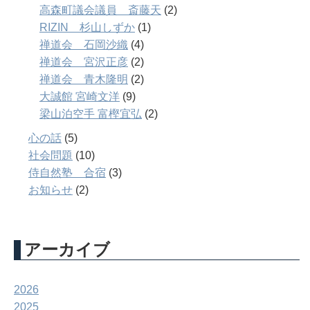
高森町議会議員 斎藤天
(2)
RIZIN 杉山しずか
(1)
禅道会 石岡沙織
(4)
禅道会 宮沢正彦
(2)
禅道会 青木隆明
(2)
大誠館 宮崎文洋
(9)
梁山泊空手 富樫宜弘
(2)
心の話
(5)
社会問題
(10)
侍自然塾 合宿
(3)
お知らせ
(2)
アーカイブ
2026
2025