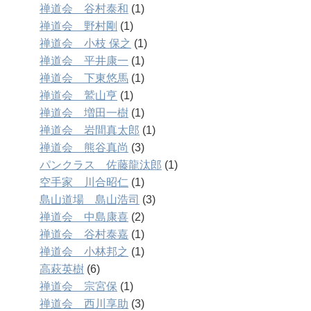
禅道会 谷村泰和
(1)
禅道会 野村剛
(1)
禅道会 小枝 保之
(1)
禅道会 平井康一
(1)
禅道会 下東悠馬
(1)
禅道会 鷲山亨
(1)
禅道会 増田一樹
(1)
禅道会 岩間真太郎
(1)
禅道会 熊谷真尚
(3)
パンクラス 佐藤龍汰郎
(1)
空手家 川合昭仁
(1)
島山道場 島山浩司
(3)
禅道会 中島康喜
(2)
禅道会 谷村泰嘉
(1)
禅道会 小林邦之
(1)
高萩英樹
(6)
禅道会 宗宮保
(1)
禅道会 西川享助
(3)