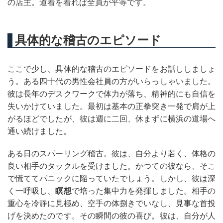
の店主。道着を着れば全員が平等です。
具体的な稽古のエピソード
ここで少し、具体的な稽古のエピソードをお話ししましょ
う。ある四十代の男性会社員の方がいらっしゃいました。
彼は長年のデスクワークで体力が落ち、精神的にも自信を
失いかけていました。最初は基本の正拳突き一発で肩が上
がるほどでしたが、彼は週に二回、休まずに横浜の道場へ
通い続けました。
ある日のスパーリング稽古。彼は、自分より若く、体格の
良い相手のタックルを受けました。かつての彼なら、そこ
で慌ててパニックに陥っていたでしょう。しかし、彼は深
く一呼吸し、
瞑想
で培った集中力を発揮しました。相手の
重心を冷静に見極め、空手の体捌きでいなし、見事な首投
げを決めたのです。その瞬間の彼の喜び。彼は、自分が人