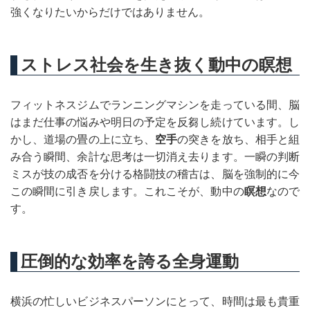
強くなりたいからだけではありません。
ストレス社会を生き抜く動中の瞑想
フィットネスジムでランニングマシンを走っている間、脳
はまだ仕事の悩みや明日の予定を反芻し続けています。し
かし、道場の畳の上に立ち、
空手
の突きを放ち、相手と組
み合う瞬間、余計な思考は一切消え去ります。一瞬の判断
ミスが技の成否を分ける格闘技の稽古は、脳を強制的に今
この瞬間に引き戻します。これこそが、動中の
瞑想
なので
す。
圧倒的な効率を誇る全身運動
横浜の忙しいビジネスパーソンにとって、時間は最も貴重