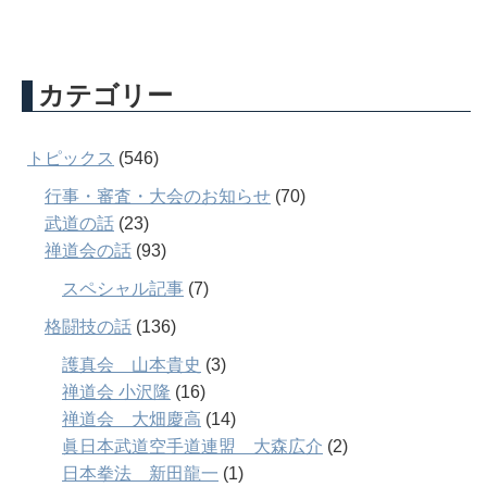
カテゴリー
トピックス
(546)
行事・審査・大会のお知らせ
(70)
武道の話
(23)
禅道会の話
(93)
スペシャル記事
(7)
格闘技の話
(136)
護真会 山本貴史
(3)
禅道会 小沢隆
(16)
禅道会 大畑慶高
(14)
眞日本武道空手道連盟 大森広介
(2)
日本拳法 新田龍一
(1)