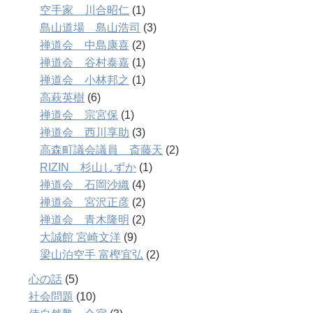
空手家 川合昭仁
(1)
島山道場 島山浩司
(3)
禅道会 中島康喜
(2)
禅道会 谷村泰嘉
(1)
禅道会 小林邦之
(1)
高萩英樹
(6)
禅道会 宗宮保
(1)
禅道会 西川享助
(3)
高森町議会議員 斎藤天
(2)
RIZIN 杉山しずか
(1)
禅道会 石岡沙織
(4)
禅道会 宮沢正彦
(2)
禅道会 青木隆明
(2)
大誠館 宮崎文洋
(9)
梁山泊空手 富樫宜弘
(2)
心の話
(5)
社会問題
(10)