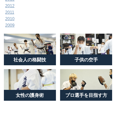
2012
2011
2010
2009
社会人の格闘技
子供の空手
女性の護身術
プロ選手を目指す方