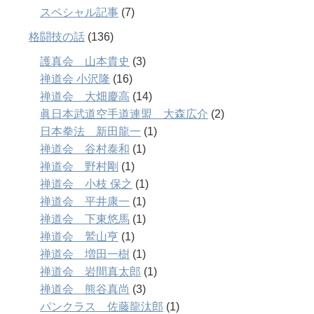
スペシャル記事
(7)
格闘技の話
(136)
護真会 山本貴史
(3)
禅道会 小沢隆
(16)
禅道会 大畑慶高
(14)
眞日本武道空手道連盟 大森広介
(2)
日本拳法 新田龍一
(1)
禅道会 谷村泰和
(1)
禅道会 野村剛
(1)
禅道会 小枝 保之
(1)
禅道会 平井康一
(1)
禅道会 下東悠馬
(1)
禅道会 鷲山亨
(1)
禅道会 増田一樹
(1)
禅道会 岩間真太郎
(1)
禅道会 熊谷真尚
(3)
パンクラス 佐藤龍汰郎
(1)